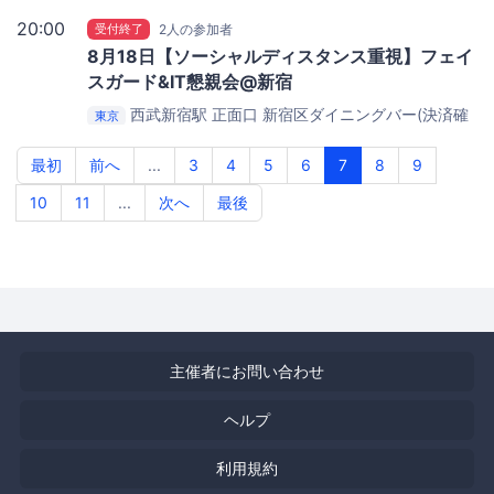
20:00
受付終了
2人の参加者
8月18日【ソーシャルディスタンス重視】フェイ
スガード&IT懇親会@新宿
西武新宿駅 正面口
新宿区ダイニングバー(決済確
東京
認できた方に当日連絡先をお送りいたします)
最初
前へ
...
3
4
5
6
7
8
9
10
11
...
次へ
最後
主催者にお問い合わせ
ヘルプ
利用規約